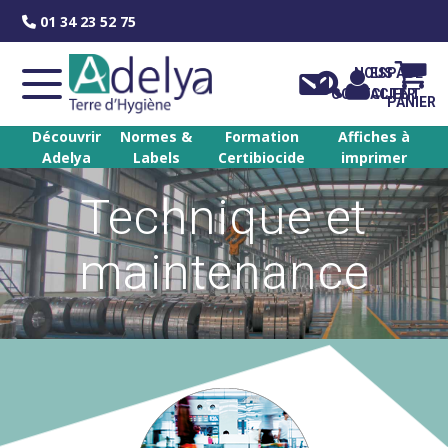
Skip
01 34 23 52 75
to
content
NOUS
ESPACE
CONTACTER
CLIENT
PANIER
Découvrir
Normes &
Formation
Affiches à
Adelya
Labels
Certibiocide
imprimer
Technique et
maintenance