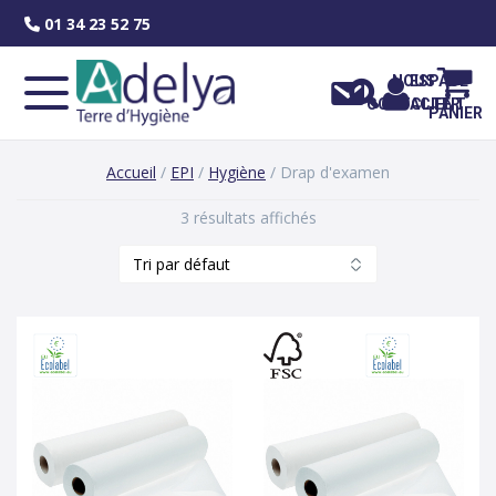
Skip
01 34 23 52 75
to
content
NOUS
ESPACE
CONTACTER
CLIENT
PANIER
Accueil
/
EPI
/
Hygiène
/ Drap d'examen
3 résultats affichés