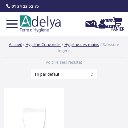
Skip
01 34 23 52 75
to
content
NOUS
ESPACE
CONTACTER
CLIENT
PANIER
Accueil
/
Hygiène Corporelle
/
Hygiène des mains
/ Salissure
légère
Voici le seul résultat