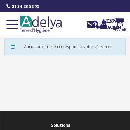
Skip
01 34 23 52 75
to
content
NOUS
ESPACE
CONTACTER
CLIENT
PANIER
Aucun produit ne correspond à votre sélection.
Solutions