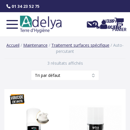
Skip
01 34 23 52 75
to
content
NOUS
ESPACE
CONTACTER
CLIENT
PANIER
Accueil
/
Maintenance
/
Traitement surfaces spécifique
/ Auto-
percutant
3 résultats affichés