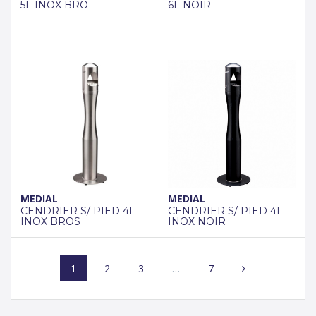
5L INOX BRO
6L NOIR
MEDIAL
MEDIAL
CENDRIER S/ PIED 4L
CENDRIER S/ PIED 4L
INOX BROS
INOX NOIR
Posts
Page
Page
Page
Page
1
2
3
…
7
navigation