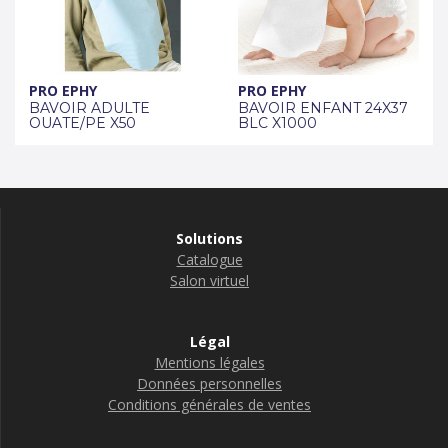
PRO EPHY
PRO EPHY
BAVOIR ADULTE
BAVOIR ENFANT 24X37
OUATE/PE X50
BLC X1000
Solutions
Catalogue
Salon virtuel
Légal
Mentions légales
Données personnelles
Conditions générales de ventes