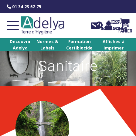
Skip
01 34 23 52 75
to
content
NOUS
ESPACE
CONTACTER
CLIENT
PANIER
Découvrir
Normes &
Formation
Affiches à
Adelya
Labels
Certibiocide
imprimer
Sanitaire