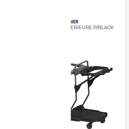
PROCLEANER
AV SUPP + 2
BASE INFERIEURE P/BLACK
e / Souffleur
LIGHT2
r haute pression
dévidage central
des déchets