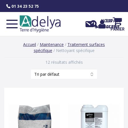
Skip
01 34 23 52 75
to
content
NOUS
ESPACE
CONTACTER
CLIENT
PANIER
Accueil
/
Maintenance
/
Traitement surfaces
spécifique
/ Nettoyant spécifique
12 résultats affichés