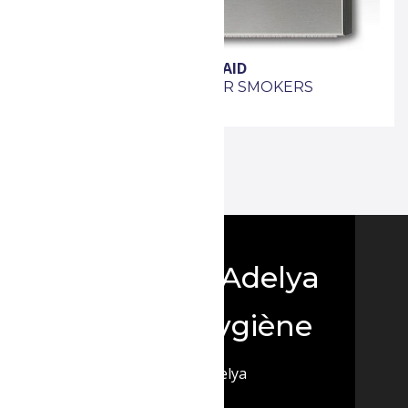
RUBBERMAID
MOKERS POLE
CENDRIER SMOKERS
e / Souffleur
STATION
r haute pression
dévidage central
Boutique Adelya
Terre d Hygiène
des déchets
© 2026 Adelya