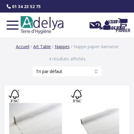
Skip
01 34 23 52 75
to
content
NOUS
ESPACE
CONTACTER
CLIENT
PANIER
Accueil
/
Art Table
/
Nappes
/ Nappe papier damasse
4 résultats affichés