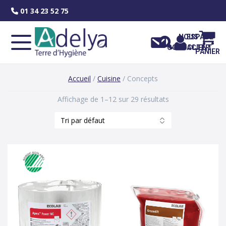
Skip
01 34 23 52 75
to
content
NOUS
ESPACE
CONTACTER
CLIENT
PANIER
Accueil
/
Cuisine
/ Concepts
Affichage de 1–12 sur 29 résultats