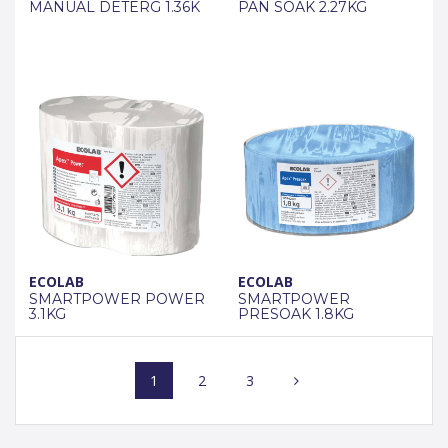
MANUAL DETERG 1.36K
PAN SOAK 2.27KG
ECOLAB
ECOLAB
SMARTPOWER POWER
SMARTPOWER
3.1KG
PRESOAK 1.8KG
Posts
Page
Page
Page
1
2
3
navigation