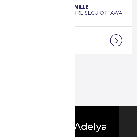
E
GASTON MILLE
SECU OTTAWA
CHAUSSURE SECU OTTAWA
P39
Boutique Adelya