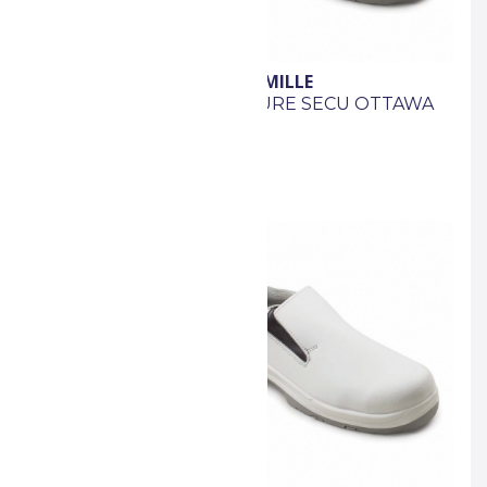
GASTON MILLE
TEUR PE BLC X10
CHAUSSURE SECU OTTAWA
e / Souffleur
P35
r haute pression
dévidage central
des déchets