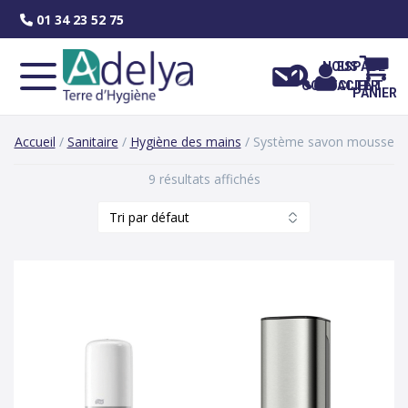
Skip
01 34 23 52 75
to
content
NOUS
ESPACE
CONTACTER
CLIENT
PANIER
Accueil
/
Sanitaire
/
Hygiène des mains
/ Système savon mousse
9 résultats affichés