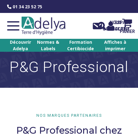
Skip
01 34 23 52 75
to
content
NOUS
ESPACE
CONTACTER
CLIENT
PANIER
Découvrir
Normes &
Formation
Affiches à
Adelya
Labels
Certibiocide
imprimer
P&G Professional
NOS MARQUES PARTENAIRES
P&G Professional chez