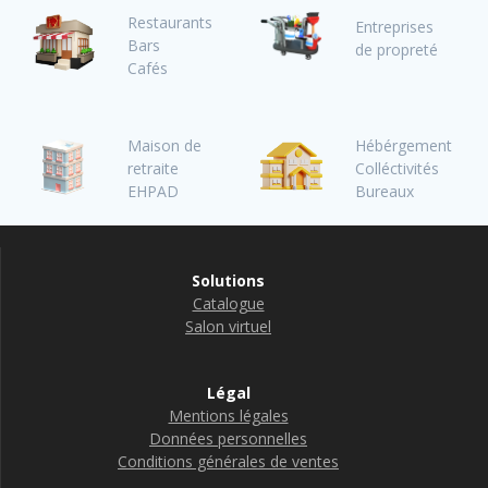
Restaurants
Entreprises
Bars
de propreté
Cafés
Maison de
Hébérgement
retraite
Colléctivités
EHPAD
Bureaux
Solutions
Catalogue
Salon virtuel
Légal
Mentions légales
Données personnelles
Conditions générales de ventes