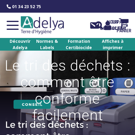
Skip
01 34 23 52 75
to
content
NOUS
ESPACE
CONTACTER
CLIENT
PANIER
Découvrir
Normes &
Formation
Affiches à
Adelya
Labels
Certibiocide
imprimer
Le tri des déchets :
comment être
conforme
facilement