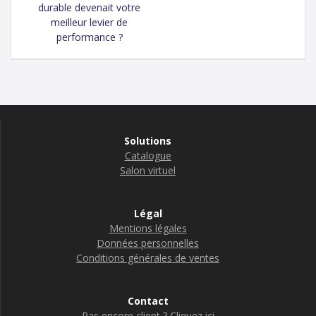
post:
de
durable devenait votre
meilleur levier de
l’article
performance ?
Solutions
Catalogue
Salon virtuel
Légal
Mentions légales
Données personnelles
Conditions générales de ventes
Contact
Pas encore client ? Cliquez ici