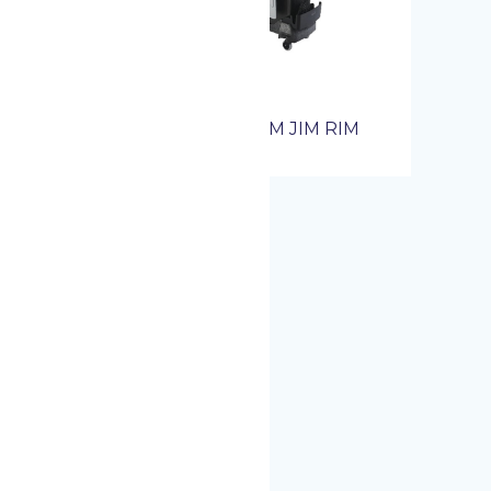
RUBBERMAID
ULTISURF+
CHARIOT SLIM JIM RIM
CADDY NR