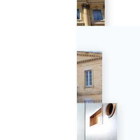
e / Souffleur
r haute pression
dévidage central
des déchets