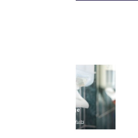
its dédiés
s
Essuyage
Voir les produits