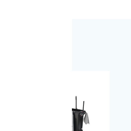
produits
 surfaces